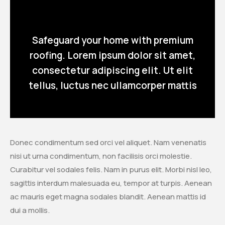
Safeguard your home with premium
roofing. Lorem ipsum dolor sit amet,
consectetur adipiscing elit. Ut elit
tellus, luctus nec ullamcorper mattis
Donec condimentum sed orci vel aliquet. Nam venenatis
nisi ut urna condimentum, non facilisis orci molestie.
Curabitur vel sodales felis. Nam in purus elit. Morbi nisl leo,
sagittis interdum malesuada eu, tempor at turpis. Aenean
ac mauris eget magna sodales blandit. Aenean mattis id
dui a mollis.