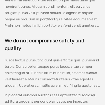
Aenean sit amet dui vitae tellus congue malesuada quis
hendrerit purus. Aliquam condimentum, elit eu varius
feugiat, purus velit pulvinar mauris, id dignissim sapien
neque eu orci. Duis in porttitor ligula, vitae accumsan est.
Proin non metus in nibh porttitor eleifend vel sit amet erat.
We do not compromise safety and
quality
Fusce lectus purus, tincidunt quis efficitur quis, pulvinar id
turpis. Donec pellentesque purus lacus, vitae semper
enim fringilla at. Fusce rutrum nunc nulla, sit amet cursus
velit laoreet a. Mauris consectetur tellus vitae egestas
aliquam. Ut erat erat, mattis ac enim et, fringilla auctor est.
In placerat euismod auctor. Class aptent taciti sociosqu
ad litora torquent per conubia nostra, per inceptos